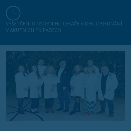
VYŠETŘENÍ U OSOBNÍHO LÉKAŘE V DEN OBJEDNÁNÍ
V AKUTNÍCH PŘÍPADECH