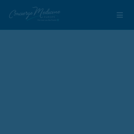
Naším posláním je
vaše pevné zdraví a
dlouhý život!