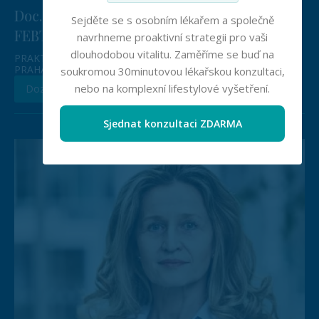
Doc. MUDr. Mariana Wohlfahrtová, Ph.D.,
Sejděte se s osobním lékařem a společně
FEBTM
navrhneme proaktivní strategii pro vaši
dlouhodobou vitalitu. Zaměříme se buď na
PRAKTICKÝ LÉKAŘ, NEFROLOG, MEDICAL DIRECTOR
PRAHA 4
soukromou 30minutovou lékařskou konzultaci,
nebo na komplexní lifestylové vyšetření.
Dozvědět se více
Sjednat konzultaci ZDARMA