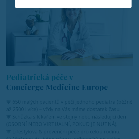
Pediatrická péče v
Concierge Medicine Europe
💚 650 malých pacientů v péči jednoho pediatra (běžně
až 2500 i více) – vždy na Vás máme dostatek času.
💚 Schůzka s lékařem ve stejný nebo následující den
(OSOBNÍ NEBO VIRTUALNÍ, POKUD JE NUTNÁ).
💚 Lifestylová & prevenční péče pro celou rodinu.
💚 Možnost druhého názoru odborníků po celém