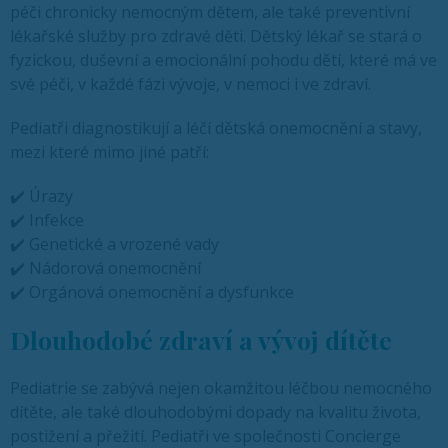
péči chronicky nemocným dětem, ale také preventivní
lékařské služby pro zdravé děti. Dětský lékař se stará o
fyzickou, duševní a emocionální pohodu dětí, které má ve
své péči, v každé fázi vývoje, v nemoci i ve zdraví.
Pediatři diagnostikují a léčí dětská onemocnění a stavy,
mezi které mimo jiné patří:
️✔️ Úrazy
️✔️ Infekce
✔️ Genetické a vrozené vady
️✔️ Nádorová onemocnění
️✔️ Orgánová onemocnění a dysfunkce
Dlouhodobé zdraví a vývoj dítěte
Pediatrie se zabývá nejen okamžitou léčbou nemocného
dítěte, ale také dlouhodobými dopady na kvalitu života,
postižení a přežití. Pediatři ve společnosti Concierge