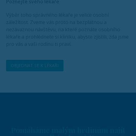
Poznejte svého lékaře
Výběr toho správného lékaře je velice osobní
záležitost. Zveme vás proto na bezplatnou a
nezávaznou návštěvu, na které poznáte osobního
lékaře a prohlédnete si kliniku, abyste zjistili, zda jsme
pro vás a vaši rodinu ti praví.
OBJEDNAT SE K LÉKAŘI
Pomáháme malým hrdinům najít