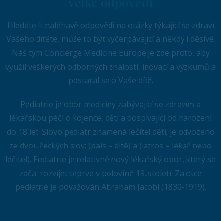
velké odpovědi
Hledáte-li naléhavě odpovědi na otázky týkající se zdraví
Vašeho dítěte, může to být vyčerpávající a někdy i děsivé.
Náš tým Concierge Medicine Europe je zde proto, aby
využil veškerých odborných znalostí, inovací a výzkumů a
postaral se o Vaše dítě.
Pediatrie je obor medicíny zabývající se zdravím a
lékařskou péčí o kojence, děti a dospívající od narození
do 18 let. Slovo pediatr znamená léčitel dětí; je odvozeno
ze dvou řeckých slov: (pais = dítě) a (iatros = lékař nebo
léčitel). Pediatrie je relativně nový lékařský obor, který se
začal rozvíjet teprve v polovině 19. století. Za otce
pediatrie je považován Abraham Jacobi (1830-1919).