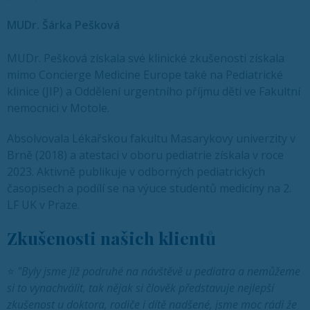
MUDr. Šárka Pešková
MUDr. Pešková získala své klinické zkušenosti získala
mimo Concierge Medicine Europe také na Pediatrické
klinice (JIP) a Oddělení urgentního příjmu dětí ve Fakultní
nemocnici v Motole.
Absolvovala Lékařskou fakultu Masarykovy univerzity v
Brně (2018) a atestaci v oboru pediatrie získala v roce
2023. Aktivně publikuje v odborných pediatrických
časopisech a podílí se na výuce studentů medicíny na 2.
LF UK v Praze.
Zkušenosti našich klientů
⭐
"Byly jsme jíž podruhé na návštěvě u pediatra a nemůžeme
si to vynachválit, tak nějak si člověk představuje nejlepší
zkušenost u doktora, rodiče i dítě nadšené, jsme moc rádi že