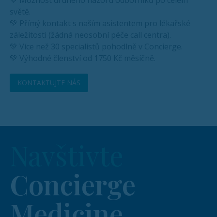
světě.
💚 Přímý kontakt s naším asistentem pro lékařské
záležitosti (žádná neosobní péče call centra).
💚 Více než 30 specialistů pohodlně v Concierge.
💚 Výhodné členství od 1750 Kč měsíčně.
KONTAKTUJTE NÁS
Navštivte
Concierge
Medicine