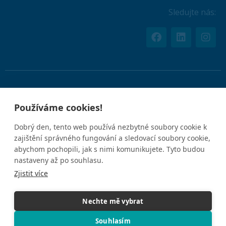
Sledujte nás:
Používáním tohoto webu souhlasíte s uvedenými
Zásadami
Používáme cookies!
ochrany osobních údajů
.
Dobrý den, tento web používá nezbytné soubory cookie k
zajištění správného fungování a sledovací soubory cookie,
IČO: 05612926
abychom pochopili, jak s nimi komunikujete. Tyto budou
nastaveny až po souhlasu.
Zjistit více
Nechte mě vybrat
© 2025 Concierge Medicine Europe. Všechna práva vyhrazena.
Souhlasím
5.0
★★★★★