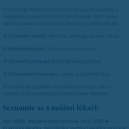
V Concierge Medicine Europe propojujeme pacienty s
nejlepšími praktickými lékaři pro dospělé, kteří sdílejí
naši vizi moderní preventivní medicíny. S námi získáte:
💚
Osobního lékaře
, který se zaměřuje na vaše zdraví
💚
Individuální plán
zdravotní péče na míru
💚
Okamžitý přístup
k lékaři dle vašich potřeb
💚
Dlouhodobé řešení
pro zdravý a vyvážený život
Přestaňte se spoléhat na tradiční zdravotní péči a
objevte nový standard personalizované medicíny.
Seznamte se s našimi lékaři:
Doc. MUDr. Mariana Wohlfahrtová, Ph.D., FEBTM –
Praktická lékařka, nefroložka, vedoucí lékařka na Praze