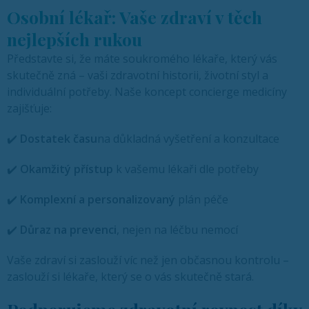
Osobní lékař: Vaše zdraví v těch
nejlepších rukou
Představte si, že máte soukromého lékaře, který vás
skutečně zná – vaši zdravotní historii, životní styl a
individuální potřeby. Naše koncept concierge medicíny
zajišťuje:
✔️
Dostatek času
na důkladná vyšetření a konzultace
✔️
Okamžitý přístup
k vašemu lékaři dle potřeby
✔️
Komplexní a personalizovaný
plán péče
✔️
Důraz na prevenci
, nejen na léčbu nemocí
Vaše zdraví si zaslouží víc než jen občasnou kontrolu –
zaslouží si lékaře, který se o vás skutečně stará.