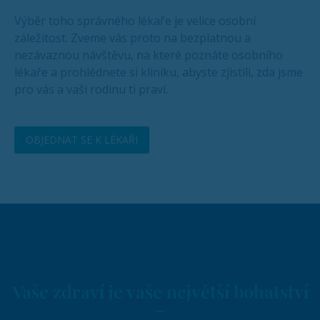
Výběr toho správného lékaře je velice osobní
záležitost. Zveme vás proto na bezplatnou a
nezávaznou návštěvu, na které poznáte osobního
lékaře a prohlédnete si kliniku, abyste zjistili, zda jsme
pro vás a vaši rodinu ti praví.
OBJEDNAT SE K LÉKAŘI
Vaše zdraví je vaše největší bohatství
–