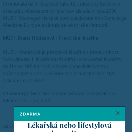
Promovala na 1. lékařské fakultě Univerzity Karlovy a
atestaci z všeobecného lékařství získala v roce 2000.
MUDr. Mavrogeni je také spoluzakladatelkou Concierge
Medicine Europe a věnuje se lektorské činnosti.
MUDr. Diana Hodasová - Praktická lékařka
MUDr. Hodasová je praktická lékařka s praxí v oboru.
Vystudovala 1. lékařskou fakultu - všeobecné lékařství
na Univerzitě Karlově v Praze a specializovanou
způsobilost v oboru všeobecné praktické lékařství
získala v roce 2022.
V Concierge Medicine Europe působí jako praktická
lékařka od roku 2024.
ZDARMA
Lékařská nebo lifestylová
Zkušenosti našich klientů