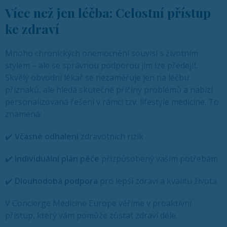
Více než jen léčba: Celostní přístup
ke zdraví
Mnoho chronických onemocnění souvisí s životním
stylem – ale se správnou podporou jim lze předejít.
Skvělý obvodní lékař se nezaměřuje jen na léčbu
příznaků, ale hledá skutečné příčiny problémů a nabízí
personalizovaná řešení v rámci tzv. lifestyle medicine. To
znamená:
✔️
Včasné odhalení
zdravotních rizik
✔️
Individuální plán péče
přizpůsobený vašim potřebám
✔️
Dlouhodobá podpora
pro lepší zdraví a kvalitu života
V Concierge Medicine Europe věříme v proaktivní
přístup, který vám pomůže zůstat zdraví déle.