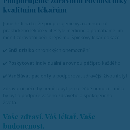
Podporujeme zdravotní rovnost díky
kvalitním lékařům
Jsme hrdí na to, že podporujeme významnou roli
praktického lékaře v lifestyle medicine a pomáháme jim
měnit zdravotní péči k lepšímu. Špičkový lékař dokáže:
✔️
Snížit riziko
chronických onemocnění
✔️
Poskytovat individuální a rovnou péči
pro každého
✔️
Vzdělávat pacienty
a podporovat zdravější životní styl
Zdravotní péče by neměla být jen o léčbě nemocí – měla
by být o podpoře vašeho zdravého a spokojeného
života.
Vaše zdraví. Váš lékař. Vaše
budoucnost.