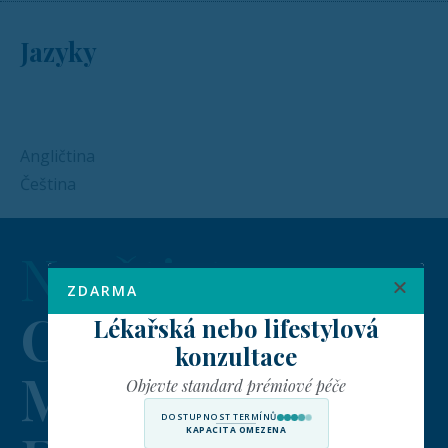
Jazyky
Angličtina
Čeština
Navštivte
ZDARMA
Concierge
Lékařská nebo lifestylová
konzultace
Medicine
Objevte standard prémiové péče
DOSTUPNOST TERMÍNŮ
KAPACITA OMEZENA