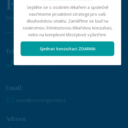
Europe
Sejděte se s osobním lékařem a společně
navrhneme proaktivní strategii pro vaši
ŠPIČKOVÁ LÉKAŘSKÁ PÉČE JEN PÁR MINUT OD VÁS
dlouhodobou vitalitu. Zaměříme se buď na
soukromou 30minutovou lékařskou konzultaci,
nebo na komplexní lifestylové vyšetření.
Sjednat konzultaci ZDARMA
Telefon:
+420 296 226 000
Email:
team@conciergemed.cz
Adresa: