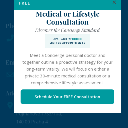
FREE
Medical or Lifestyle
Consultation
Phone:
Discover the Concierge Standard
+420 296 226 000
AVAILABILITY
LIMITED APPOINTMENTS
Meet a Concierge personal doctor and
Email:
together outline a proactive strategy for your
long-term vitality. We will focus on either a
team@conciergemed.cz
private 30-minute medical consultation or a
comprehensive lifestyle assessment.
Address:
Schedule Your FREE Consultation
Parkview by Skanska
Pujmanové 1753/10a,
140 00 Praha 4